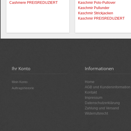
Cashmere PREISREDUZIERT
Kaschmir Polo-Pullover
Kaschmir Pullunder
Kaschmir Strickjacken
Kaschmir PREISREDUZIERT
Ihr Konto
Informationen
Home
Mein Konto
AGB und Kundeninformation
Auftragshistorie
Kontakt
Impressum
Datenschutzerklärung
Zahlung und Versand
Widerrufsrecht